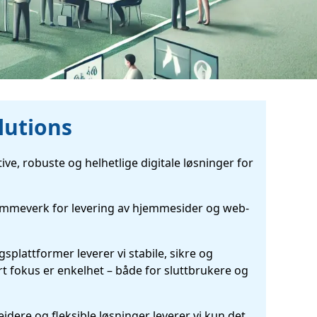
lutions
tive, robuste og helhetlige digitale løsninger for 
rammeverk for levering av hjemmesider og web-
splattformer leverer vi stabile, sikre og 
t fokus er enkelhet – både for sluttbrukere og 
dere og fleksible løsninger leverer vi kun det 